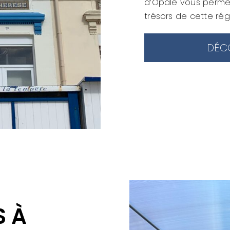
d’Opale vous permet
trésors de cette rég
DÉC
S À