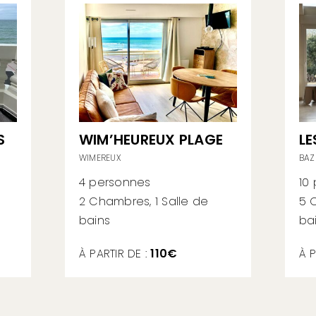
S
WIM’HEUREUX PLAGE
LE
WIMEREUX
BAZ
4 personnes
10
2 Chambres, 1 Salle de
5 
bains
ba
À PARTIR DE :
110€
À P