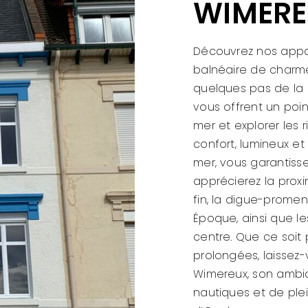
WIMER
Découvrez nos appa
balnéaire de charme
quelques pas de la 
vous offrent un poin
mer et explorer les 
confort, lumineux e
mer, vous garantiss
apprécierez la prox
fin, la digue-prome
Époque, ainsi que 
centre. Que ce soi
prolongées, laissez
Wimereux, son ambian
nautiques et de plei