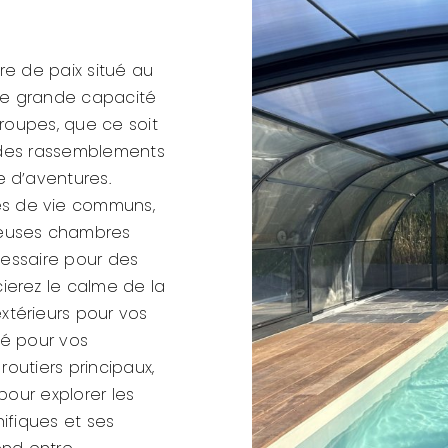
re de paix situé au
de grande capacité
roupes, que ce soit
, des rassemblements
 d’aventures.
s de vie communs,
reuses chambres
cessaire pour des
ierez le calme de la
térieurs pour vos
sé pour vos
routiers principaux,
pour explorer les
ifiques et ses