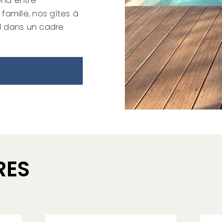
end entre
amille, nos gîtes à
al dans un cadre
RES