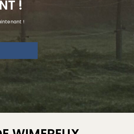
NT !
aintenant !
DE WIMEREUX