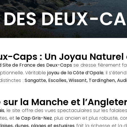
 DES DEUX-CA
ux-Caps : Un Joyau Naturel 
 Site de France des Deux-Caps
se dresse fièrement fa
ptionnelle. Véritable
joyau de la Côte d’Opale
, il s’éten
istinctes :
Sangatte, Escalles, Wissant, Tardinghen, Au
ur la Manche et l’Anglete
is
, le site offre des vues spectaculaires sur les falais
tes, et
le Cap Gris-Nez
, plus ancien et plus robuste, c
alaises, dunes, plages et estuaires
fait la richesse et la d