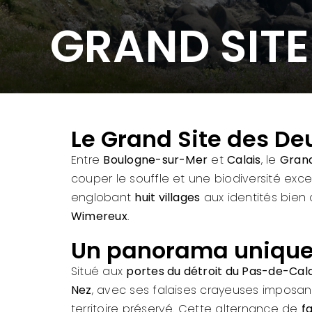
GRAND SITE
Le Grand Site des De
Entre
Boulogne-sur-Mer
et
Calais
, le
Grand
couper le souffle et une biodiversité exce
englobant
huit villages
aux identités bien d
Wimereux
.
Un panorama unique s
Situé aux
portes du détroit du Pas-de-Cala
Nez
, avec ses falaises crayeuses imposan
territoire préservé. Cette alternance de
f