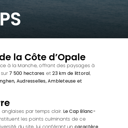
PS
de la Côte d’Opale
ce à la Manche, offrant des paysages à
d sur
7 500 hectares
et
23 km de littoral
,
dinghen, Audresselles, Ambleteuse et
rre
es anglaises par temps clair.
Le Cap Blanc-
onstituent les points culminants de ce
iversité du site, lui conférant un
caractère